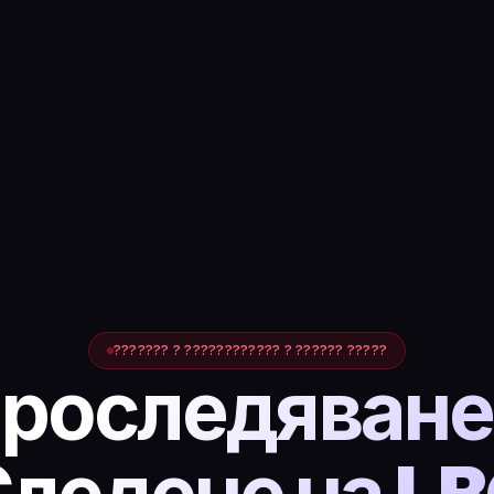
??????? ? ???????????? ? ?????? ?????
роследяване
ледене на L