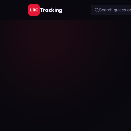
Tracking
LBC
Search guides or 