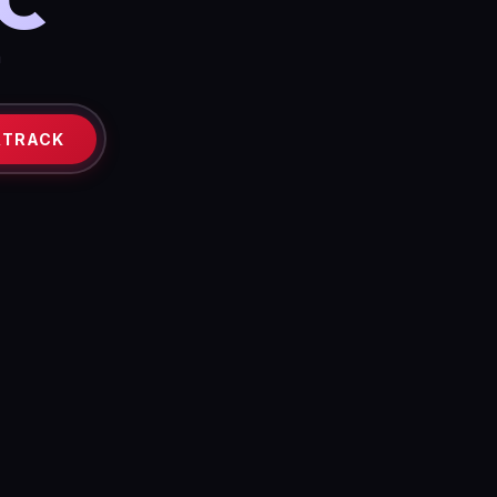
а
TRACK