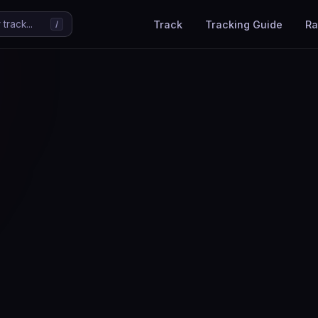
Track
Tracking Guide
Ra
track...
/